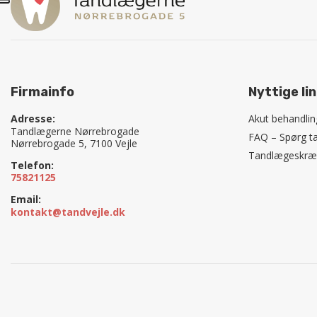
Firmainfo
Nyttige li
Adresse:
Akut behandlin
Tandlægerne Nørrebrogade
FAQ – Spørg t
Nørrebrogade 5, 7100 Vejle
Tandlægeskræ
Telefon:
75821125
Email:
kontakt@tandvejle.dk
Copyright © 2026 - Tandlægerne Nørrebrogade
, CVR 27657524
|
Privatlivspoliti