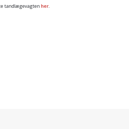
akte tandlægevagten
her
.