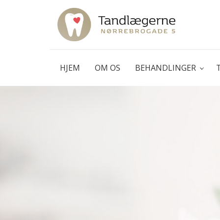
Gå
til
hovedindhold
HJEM
OM OS
BEHANDLINGER