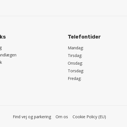
nks
Telefontider
g
Mandag:
andlægen
Tirsdag:
k
Onsdag:
Torsdag:
Fredag:
Find vej og parkering
Om os
Cookie Policy (EU)
k
|
Cookiepolitik