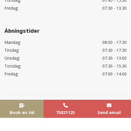
Torsdag:
07.45 - 15.30
Fredag:
07.30 - 13.30
Åbningstider
Mandag:
08.00 - 17.30
Tirsdag:
07.30 - 17.30
Onsdag:
07.30 - 13.00
Torsdag:
07.30 - 15.30
Fredag:
07.00 - 14.00
Find vej og parkering
Om os
Cookie Policy (EU)
Copyright © 2026 - Tandlægerne Nørrebrogade
, CVR 27657524
|
Privatlivspolitik
Book en tid
|
Cookiepolitik
75821125
Send email