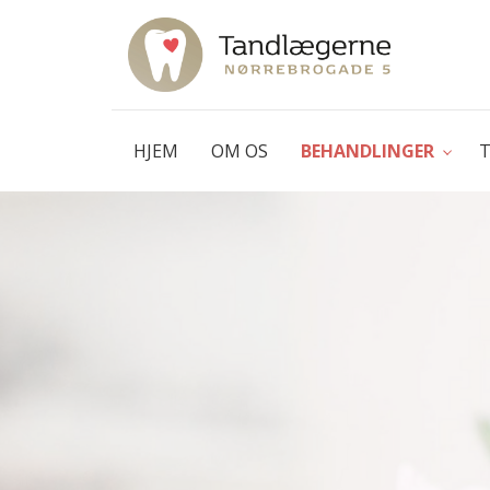
Gå
til
hovedindhold
HJEM
OM OS
BEHANDLINGER