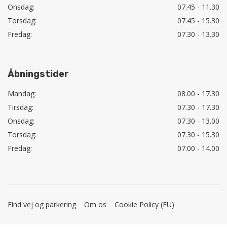
Onsdag:
07.45 - 11.30
Torsdag:
07.45 - 15.30
Fredag:
07.30 - 13.30
Åbningstider
Mandag:
08.00 - 17.30
Tirsdag:
07.30 - 17.30
Onsdag:
07.30 - 13.00
Torsdag:
07.30 - 15.30
Fredag:
07.00 - 14.00
Find vej og parkering
Om os
Cookie Policy (EU)
Copyright © 2026 - Tandlægerne Nørrebrogade
, CVR 27657524
|
Privatlivspolitik
|
Cookiepolitik