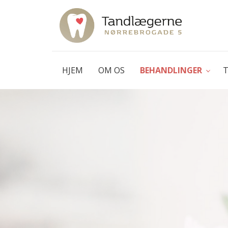
Gå
til
hovedindhold
HJEM
OM OS
BEHANDLINGER