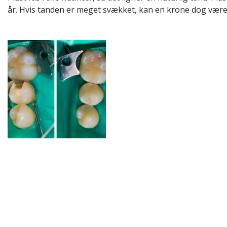
år. Hvis tanden er meget svækket, kan en krone dog vær