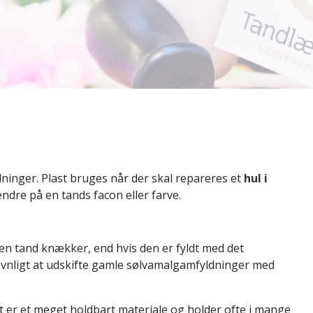
ldninger. Plast bruges når der skal repareres et
hul i
ændre på en tands facon eller farve.
at en tand knækker, end hvis den er fyldt med det
avnligt at udskifte gamle sølvamalgamfyldninger med
last er et meget holdbart materiale og holder ofte i mange